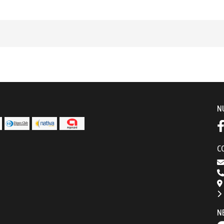
N
C
N