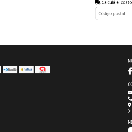
Calculá el costo
N
C
N